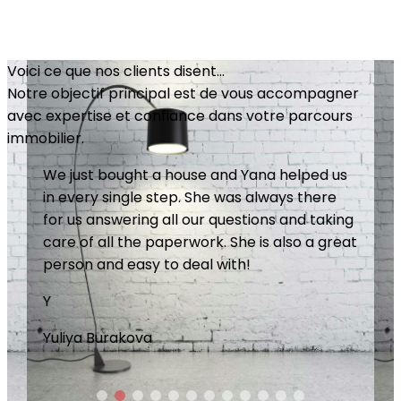
Voici ce que nos clients disent...
Notre objectif principal est de vous accompagner
avec expertise et confiance dans votre parcours
immobilier.
Great service and professionalism. Yana
invests heavily in making things happen. She
is meticulous, available and always does the
little extra that makes the difference. I
recommend it without hesitation. Good
purchase!
L
Lina Castrechini