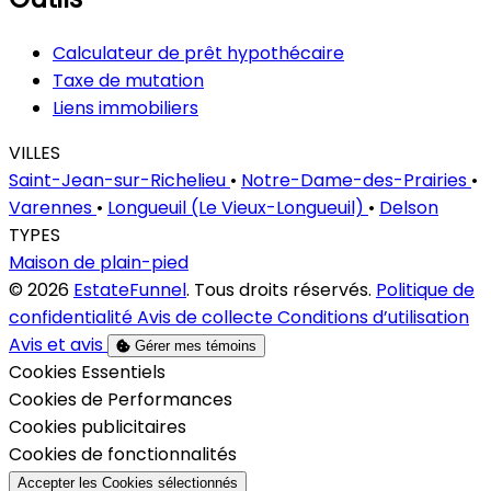
Calculateur de prêt hypothécaire
Taxe de mutation
Liens immobiliers
VILLES
Saint-Jean-sur-Richelieu
•
Notre-Dame-des-Prairies
•
Varennes
•
Longueuil (Le Vieux-Longueuil)
•
Delson
TYPES
Maison de plain-pied
© 2026
EstateFunnel
. Tous droits réservés.
Politique de
confidentialité
Avis de collecte
Conditions d’utilisation
Avis et avis
Gérer mes témoins
Activer
Cookies Essentiels
Activer
Cookies de Performances
Activer
Cookies publicitaires
Activer
Cookies de fonctionnalités
Accepter les Cookies sélectionnés