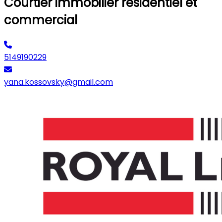
Courtier immobilier résidentiel et
commercial
5149190229
yana.kossovsky@gmail.com