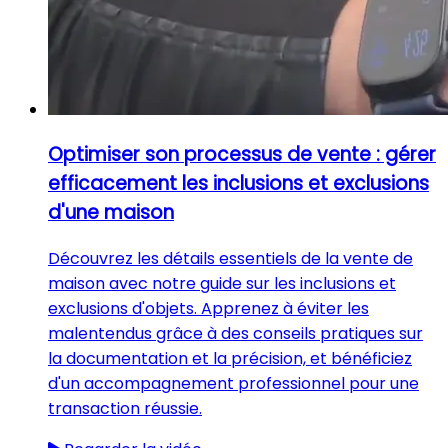
Optimiser son processus de vente : gérer
efficacement les inclusions et exclusions
d'une maison
Découvrez les détails essentiels de la vente de
maison avec notre guide sur les inclusions et
exclusions d'objets. Apprenez à éviter les
malentendus grâce à des conseils pratiques sur
la documentation et la précision, et bénéficiez
d'un accompagnement professionnel pour une
transaction réussie.