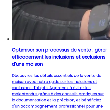
Optimiser son processus de vente : gérer
efficacement les inclusions et exclusions
d'une maison
Découvrez les détails essentiels de la vente de
maison avec notre guide sur les inclusions et
exclusions d'objets. Apprenez à éviter les
malentendus grâce à des conseils pratiques sur
la documentation et la précision, et bénéficiez
d'un accompagnement professionnel pour une