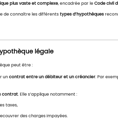
idique plus vaste et complexe
, encadrée par le
Code civil
le de connaître les différents
types d’hypothèques
reconn
hypothèque légale
èque peut être :
ar un
contrat entre un débiteur et un créancier
. Par exem
s contrat
. Elle s’applique notamment :
es taxes,
 recouvrer des charges impayées.