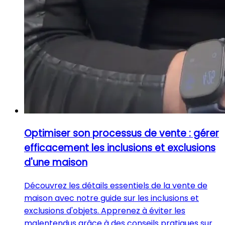
Optimiser son processus de vente : gérer
efficacement les inclusions et exclusions
d'une maison
Découvrez les détails essentiels de la vente de
maison avec notre guide sur les inclusions et
exclusions d'objets. Apprenez à éviter les
malentendus grâce à des conseils pratiques sur