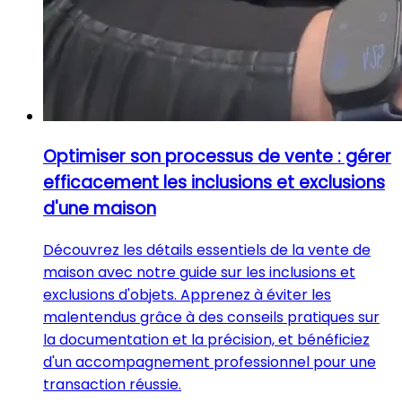
Optimiser son processus de vente : gérer
efficacement les inclusions et exclusions
d'une maison
Découvrez les détails essentiels de la vente de
maison avec notre guide sur les inclusions et
exclusions d'objets. Apprenez à éviter les
malentendus grâce à des conseils pratiques sur
la documentation et la précision, et bénéficiez
d'un accompagnement professionnel pour une
transaction réussie.